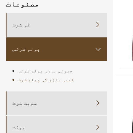
مصنوعات
ٹی شرٹ

پولو شرٹس

چھوٹی بازو پولو شرٹس
لمبی بازو کی پولو شرٹ
سویٹ شرٹ

جیکٹ
