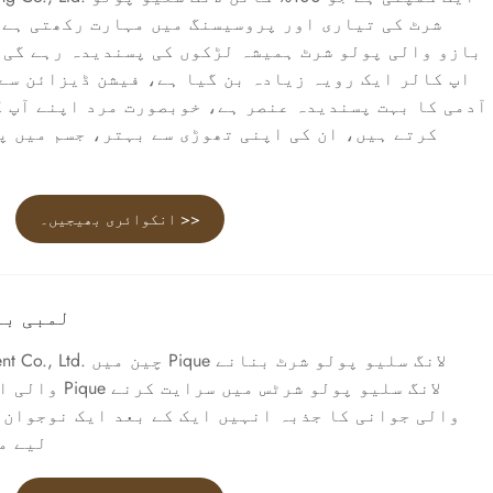
بازو والی پولو شرٹ ہمیشہ لڑکوں کی پسندیدہ رہے گی،
اپ کالر ایک رویہ زیادہ بن گیا ہے، فیشن ڈیزائن سے 
آدمی کا بہت پسندیدہ عنصر ہے، خوبصورت مرد اپنے آپ ک
کرتے ہیں، ان کی اپنی تھوڑی سے بہتر، جسم میں پ
انکوائری بھیجیں۔ >>
Pique لمب
 Qimeng Garment Co., Ltd
والی ایک معروف ک
والی جوانی کا جذبہ انہیں ایک کے بعد ایک نوجوان 
لیے م