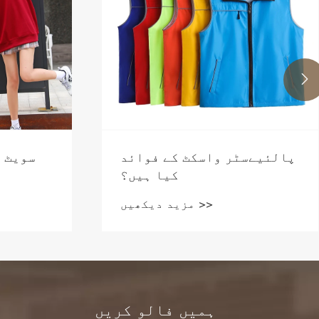

پالئیےسٹر واسکٹ کے فوائد
سویٹ ش
کیا ہیں؟
مزید دیکھیں >>
ہمیں فالو کریں
ہ