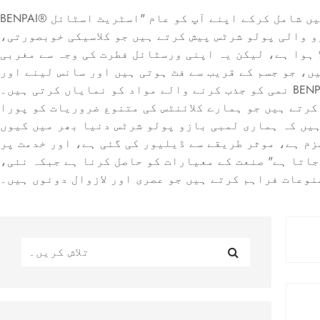
BENPAI® کپڑے کا ایک منفرد برانڈ ہے جس کی بنیاد 2012 میں رکھی گئی تھی، جو کلاسیکی عناصر کو جدید ڈیزائنوں میں شامل کرکے اپنے آپ کو عام "اسٹریٹ اسٹائل
 والی پولو شرٹس پیش کرتے ہیں جو کلاسیکی خوبصورتی،
ا ہوا ہے، لیکن یہ اپنی ورسٹائل فطرت کی وجہ سے مغربی
ں، جو جسم کے قریب سے فٹ ہوتی ہیں اور سانس لینے اور
نمی کو جذب کرنے والے مواد کو نمایاں کرتی ہیں۔ BENPAI® نئے ڈیزائن بناتے ہوئے اور ایک قابل احترام سپلائر بنتے ہوئے لمبی بازو پولو شرٹس کے پائیدار جذبے
کرتے ہیں جو ہمارے کلائنٹس کی متنوع ضروریات کو پورا
ہیں کہ ہماری لمبی بازو پولو شرٹس دنیا بھر میں کیوں
زم ہے، موثر طریقے سے ڈیلیور کی گئی ہے، اور خدمت پر
جاتا ہے" صنعت کے معیارات کو حاصل کرنا ہے جبکہ نئی،
وعات فراہم کرتے ہیں جو عصری اور لازوال دونوں ہیں۔