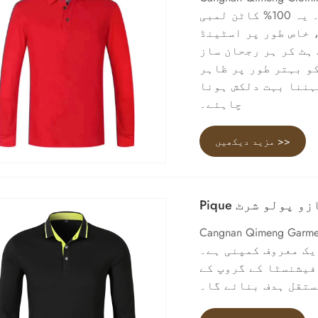
شرٹ کی تیاری اور پروسیسنگ میں مہارت رکھتی ہے۔ یہ 100% کاٹن لمبی
 خاص طور پر اسٹینڈ
ہٹ کر ہر رجحان ساز
و بہتر طور پر ظاہر
ہننا بہت دلکش ہونا
چاہئے۔
مزید دیکھیں >>
ی بازو پولو شرٹ
Cangnan. چین میں Pique لانگ سلیو پولو شرٹ بنانے
مپنی ہے۔ Pique لانگ سلیو پولو شرٹس میں سرایت کرنے
فیشنسٹا کے گروپ کے
ستقل ہدف بنائے گا۔