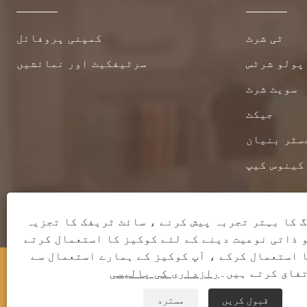
ٹی شرٹ
کمپنی پروفائل
پولو شرٹس
سرٹیفکیٹ اور نمائشیں
سویٹ شرٹ
جیکٹ
سٹر بنیان
کینوس کیپ
 کا بہتر تجربہ پیش کرنے ، سائٹ ٹریفک کا تجزیہ
 ذاتی نوعیت دینے کے لئے کوکیز کا استعمال کرتے
 استعمال کرکے ، آپ کوکیز کے ہمارے استعمال سے
کاپی رائٹ © 2023 کیناگن کاؤنٹی قمینگ لباس
فاق کرتے ہیں۔
رازداری کی پالیسی
کمپنی ، لمیٹڈ - ٹی شرٹ ، پولو شرٹس ، پسینے کی
قبول کریں
مسترد