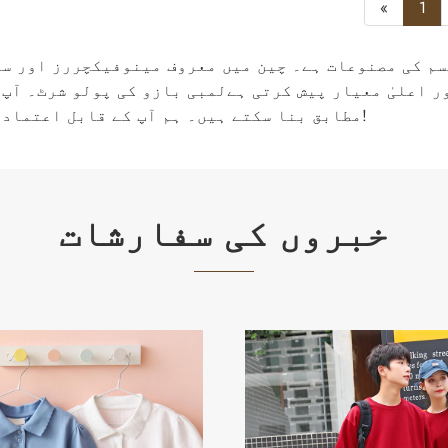
«
1
م کی مصنوعات ہے۔ چین میں معروف مینوفیکچررز اور سپل
 اعلیٰ معیار پیش کرتی ہےلمبی بازو کی پولو شرٹ۔ آپ 
مطابق بنا سکتے ہیں۔ ہم آپ کے قابل اعتماد طویل مدتی کاروباری شراکت دار بننے کے لیے مخلص ہیں!
خبروں کی سفارشات