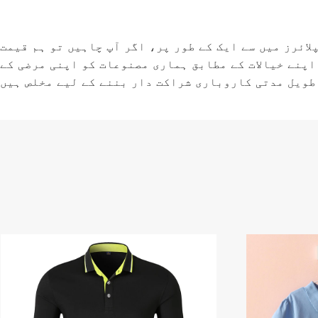
ائرز میں سے ایک کے طور پر، اگر آپ چاہیں تو ہم قیمت
اپنے خیالات کے مطابق ہماری مصنوعات کو اپنی مرضی کے