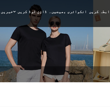
ابطہ کریں
انکوائری بھیجیں۔
ڈاؤن لوڈ کریں
خبریں
لم