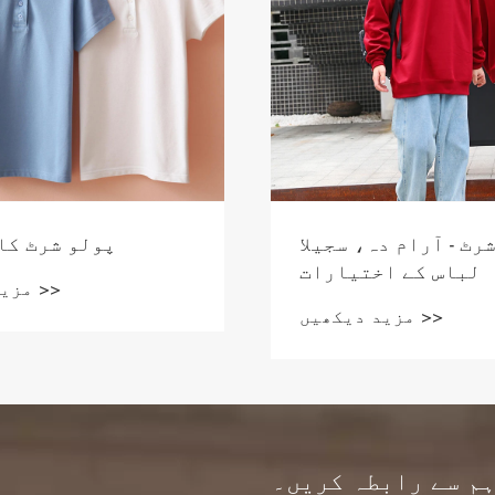
رٹ - آرام دہ، سجیلا
پولو شرٹ کا
لباس کے اختیارات
مزید دیکھیں >>
مزید دیکھیں >>
م سے رابطہ کریں۔
م