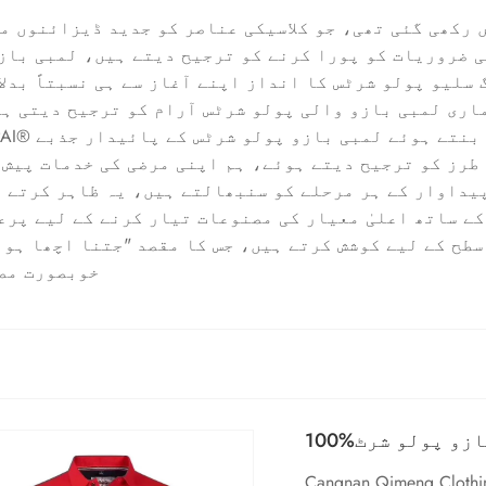
 ضروریات کو پورا کرنے کو ترجیح دیتے ہیں، لمبی بازو
 سلیو پولو شرٹس کا انداز اپنے آغاز سے ہی نسبتاً بدل
اری لمبی بازو والی پولو شرٹس آرام کو ترجیح دیتی ہی
طرز کو ترجیح دیتے ہوئے، ہم اپنی مرضی کی خدمات پیش 
پیداوار کے ہر مرحلے کو سنبھالتے ہیں، یہ ظاہر کرتے 
ے ساتھ اعلیٰ معیار کی مصنوعات تیار کرنے کے لیے پرع
سطح کے لیے کوشش کرتے ہیں، جس کا مقصد "جتنا اچھا ہو 
خوبصورت مصن
 بازو پولو شرٹ
Cangnan. ایک کمپنی ہے جو 100% کاٹن لانگ سلیو پولو