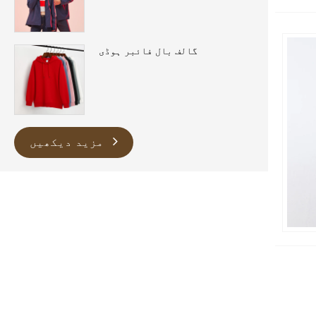
گالف بال فائبر ہوڈی
مزید دیکھیں