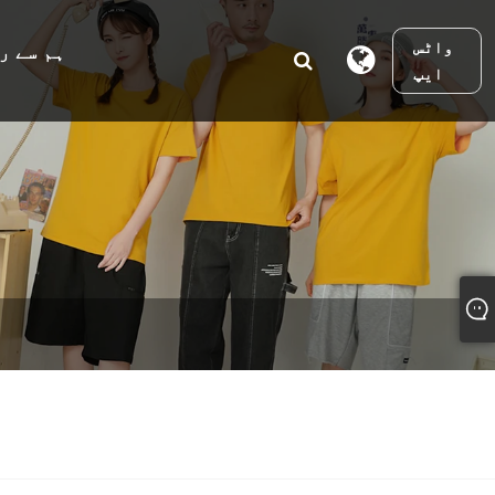
واٹس
ہم سے ر
ایپ