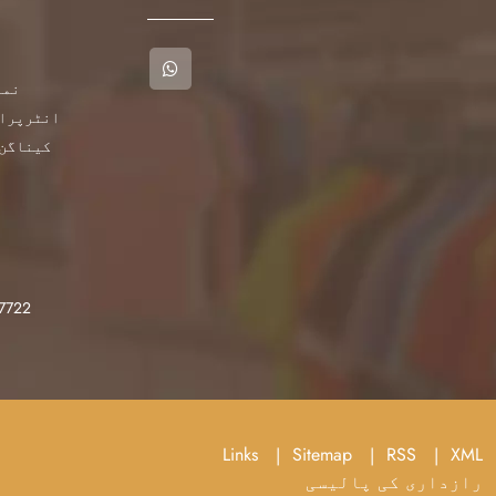
انٹرپرائ
کیناگن 
7722
Links
Sitemap
RSS
XML
رازداری کی پالیسی