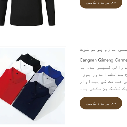
مزید دیکھیں >>
مبی بازو پولو شرٹ
Cangnan . چین میں ایک معروف CVC لمبی بازو پولو
ے۔ یہ CVC لمبی بازو پولو شرٹ نوجوانوں کے لیے
​​سے لطف اندوز ہوں،
ی ثقافت کی پیداوار
ک کلاسک بن سکتی ہے۔
مزید دیکھیں >>