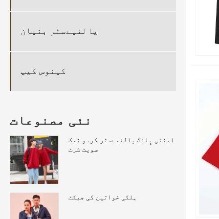
پالئیےسٹر بنیان
کینوس کیپ
نئی مصنوعات
اینٹی پِلنگ پالئیےسٹر کریو نیک
سویٹ شرٹ
ہلکی خواتین کی جیکٹ