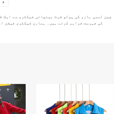
»
چین لمبی بازو کی پولو شرٹ بینپائی فیکٹری سے ایک قس
کی فہرست فراہم کرتے ہیں۔ ہماری فیکٹری فیشن اور