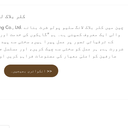
کلر بلاک ل
 Qimeng Clothing Co., Ltd
والی ایک معروف کمپنی ہے۔ ہم "گاہکوں کی خدمت اور 
کے ترقیاتی تصور پر عمل پیرا ہیں، سختی سے پید
ضرورت ہے، ہر عمل کو سختی سے چیک کریں، اور مسلسل ج
صارفین کو اعلیٰ معیار کی مصنوعات فراہم کریں او
انکوائری بھیجیں۔ >>