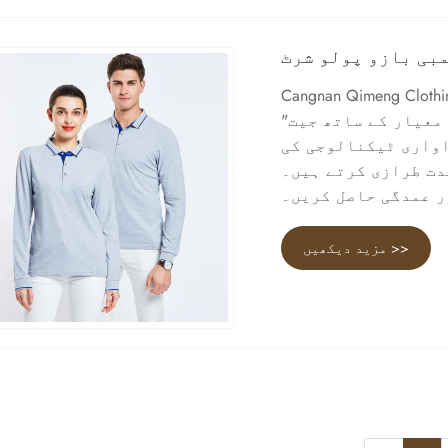
مبی بازو پولو شرٹ
Cangnan. چین میں کلر بلاک لانگ سلیو پولو شرٹ بنانے
معیار کے ساتھ جیت"
اواری ٹیکنالوجی کی
دت طرازی کرتے ہیں۔
ر عمدگی حاصل کریں۔
مزید دیکھیں >>