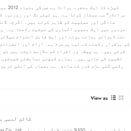
برانڈز" سے ممتاز کرتا ہے۔ ہم ٹیلرنگ اور روزمرہ کی
سادگی اور عملییت کو ظاہر کرتے ہیں۔ اگرچہ لانگ
مردوں میں ایک محبوب الماری کی حیثیت رکھتا ہے۔ ہم
کو برقرار رکھنے کے لیے پرعزم ہے۔ آرام اور انفرادی 
کرتی ہیں۔ ہم پیشہ ور افراد کو ملازمت دیتے ہیں جو 
تقسیم کی جاتی ہیں۔ ہماری کمپنی مسابقتی قیمتوں ک
رکھی گئی بڑی قدر کے ساتھ۔ ہم معیار کی اعلیٰ ترین 
View as
100%کاٹن لمبی
 Qimeng Clothing Co., Ltd