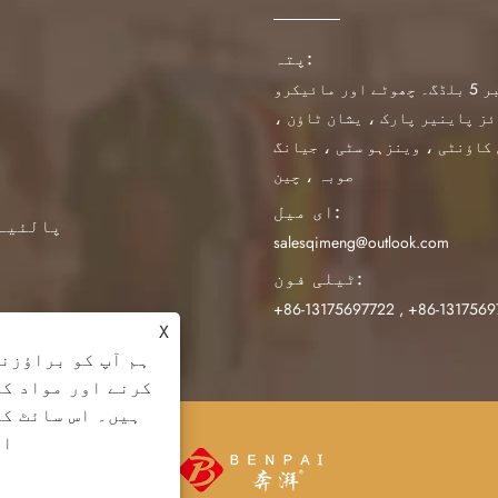
پتہ:
نمبر 5 بلڈگ۔ چھوٹے اور مائیکرو
ز پاینیر پارک ، یشان ٹاؤن ،
کاؤنٹی ، وینزہو سٹی ، جیانگ
صوبہ ، چین
ای میل:
پالئیے
salesqimeng@outlook.com
ٹیلی فون:
+86-13175697722
,
+86-1317569
X
ہم آپ کو براؤزنگ
کرنے اور مواد کو
ہیں۔ اس سائٹ کا
ات