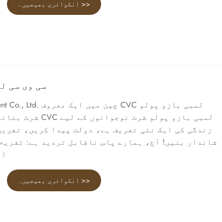
انکوائری بھیجیں۔ >>
سی وی سی ل
Qimeng Garment Co., Ltd
شرٹ بنانے والی کمپنی ہ
زندگی کی ایک نئی تعریف ہے، دولت پیدا کریں، تفریح 
شاندار بنیں! آج، ہمارے پاس ناقابل تردید ہے: تفریح
ای
انکوائری بھیجیں۔ >>