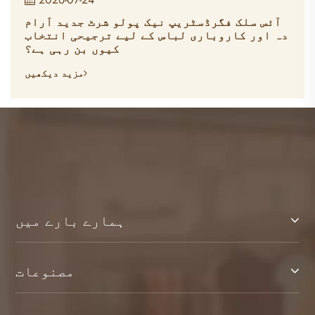
آئس سلک فگرڈسٹریپ نیک پولو شرٹ جدید آرام
دہ اور کاروباری لباس کے لیے ترجیحی انتخاب
کیوں بن رہی ہے؟
مزید دیکھیں
ہمارے بارے میں
مصنوعات