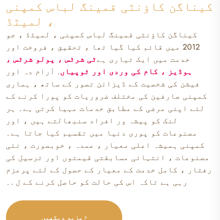
کیناگن کاؤنٹی قمینگ لباس کمپنی
، لمیٹڈ
کیناگن کاؤنٹی قمینگ لباس کمپنی ، لمیٹڈ ، جو
2012 میں قائم کیا گیا تھا ، تحقیق ، فروخت اور
خدمت میں ایک تیاری ہے
ٹی شرٹس ، پولو شرٹس ،
ہوڈیز ، کام کی وردی اور ٹوپیاں
. آرام دہ اور
فیشن کی شخصیت کے ڈیزائن تصور کے ساتھ ، ہماری
کمپنی صارفین کی مختلف ضروریات کو پورا کرنے کے
لئے اپنی مرضی کے مطابق خدمات مہیا کرتی ہے۔ ہر
لنک کو پیشہ ور افراد سنبھالتے ہیں ، اور
مصنوعات کو پوری دنیا میں تقسیم کیا جاتا ہے۔
کمپنی ہمیشہ اعلی معیار ، عمدہ ، خوبصورت ، نئی
مصنوعات ، انتہائی مسابقتی قیمتوں اور ترسیل کی
رفتار ، کامل خدمت کے معیار کے حصول کے لئے پرعزم
رہی ہے تاکہ اس کی حالت کو حاصل کرنے کے ل .۔
مزید دیکھیں