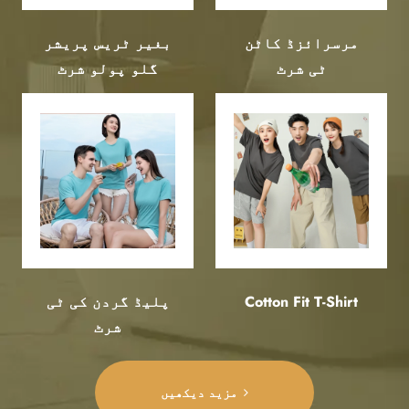
مرسرائزڈ کاٹن
بغیر ٹریس پریشر
ٹی شرٹ
گلو پولو شرٹ
Cotton Fit T-Shirt
پلیڈ گردن کی ٹی
شرٹ
مزید دیکھیں