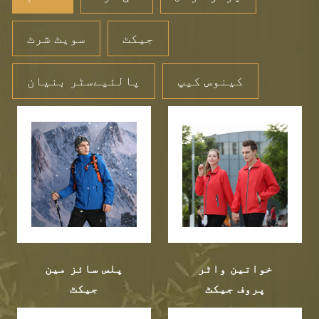
جیکٹ
سویٹ شرٹ
کینوس کیپ
پالئیےسٹر بنیان
خواتین واٹر
پلس سائز مین
پروف جیکٹ
جیکٹ