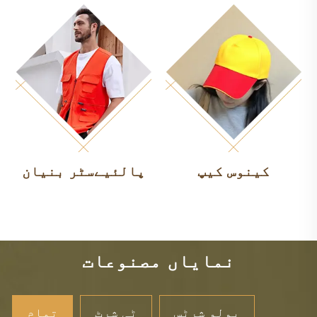
کینوس کیپ
پالئیےسٹر بنیان
نمایاں مصنوعات
پولو شرٹس
ٹی شرٹ
تمام