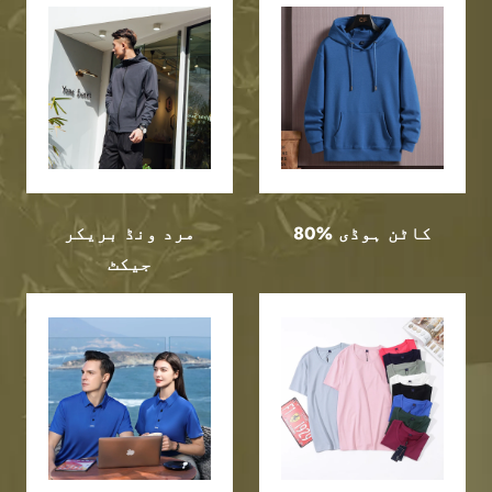
80% کاٹن ہوڈی
مرد ونڈ بریکر
جیکٹ