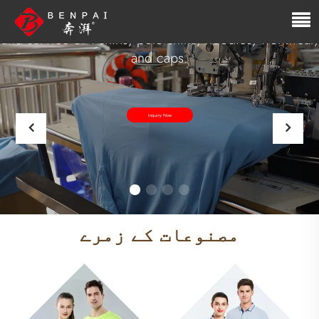
OEM/ODM Polo Shirt and T-Shirt
We are a manufacturer integrated with the R&D, sales,
and service of T-shirts, polo shirts, hoodies, workwear,
and caps.
Inquiry Now
مصنوعات کے زمرے