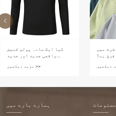

شرٹ میں
کیا ایک سادہ پولو قمیض
فرق ہے؟
واقعی جدید اور جدید
الماری بنا سکتی ہے؟
مزید دیکھیں >>
صنوعات
ہمارے بارے میں