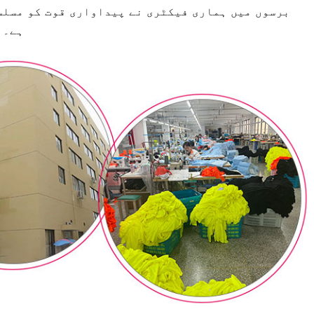
برسوں میں ہماری فیکٹری نے پیداواری قوت کو مسلس
ہے۔ 