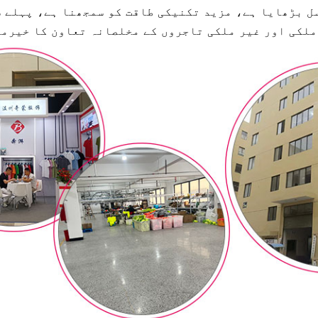
ل بڑھایا ہے، مزید تکنیکی طاقت کو سمجھنا ہے، پہلے 
ملکی اور غیر ملکی تاجروں کے مخلصانہ تعاون کا خیرمق