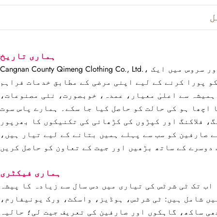
ل
ہماری تاریخ
Cangnan County Qimeng Clothing Co., Ltd.، جو 2012 میں قائم کیا گیا تھا، ٹی شرٹس، پولو شرٹس، ہوڈیز، ورک یونیفارمز اور کیپس کی تحقیق، فروخت اور سروس میں ایک
و پورا کرنے کے لیے اپنی مرضی کے مطابق خدمات فراہم
ہمیشہ سے اعلیٰ معیار، عمدہ، خوبصورت، نئی مصنوعات،
اچھا ہو کی حالت کو حاصل کیا جا سکے۔ ہمارے پاس سوت
، فلاکنگ اور کپڑوں کی کڑھائی کی تکنیکوں کا بھرپور
ے صارفین کو سب سے پہلے ہمیں بتانے کے لیے تیار ہیں،
ہماری فیکٹری
قع ہے، 2012 میں فیکٹری کے قیام کے بعد سے، اب تک ٹی شرٹس کی تیاری میں دس سال سے زیادہ کا پیشہ
یں شامل ہیں: ٹی شرٹس، ہوڈیز، واسکٹ، ورک یونیفارم،
ی ساکھ، گاہکوں اور صارفین کی تعریف جیت لی؛ حالیہ