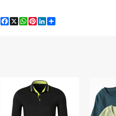
Facebook
X
WhatsApp
Pinterest
LinkedIn
Share