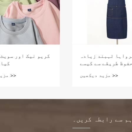
رواہا تہبند زیادہ
کریو نیک اور سویٹ 
فوظ طریقے سے کیسے
کیا 
باندھیں؟
مزید دیکھیں >>
مزید دیکھیں >>
م سے رابطہ کریں۔
م