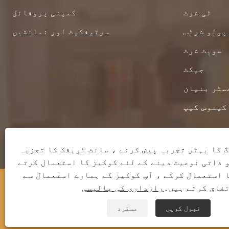
ٹی شرٹ
کمپنی پروفائل
پولو شرٹس
سرٹیفکیٹ اور نمائشیں
سویٹ شرٹ
جیکٹ
سٹر بنیان
کینوس کیپ
 کا بہتر تجربہ پیش کرنے ، سائٹ ٹریفک کا تجزیہ
 ذاتی نوعیت دینے کے لئے کوکیز کا استعمال کرتے
 استعمال کرکے ، آپ کوکیز کے ہمارے استعمال سے
کاپی رائٹ © 2023 کیناگن کاؤنٹی قمینگ لباس
فاق کرتے ہیں۔
رازداری کی پالیسی
کمپنی ، لمیٹڈ - ٹی شرٹ ، پولو شرٹس ، پسینے کی
قبول کریں
مسترد
قمیض - تمام حقوق محفوظ ہیں۔