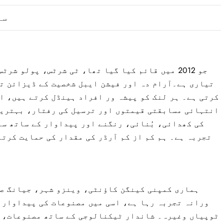
سر
تیاری ہے۔
آرام دہ اور فیشن ایبل شخصیت کے ڈیزائن ت
کرتی ہے۔ ہر لنک کو پیشہ ور افراد ہینڈل کرتے ہیں، ا
انتہائی مسابقتی قیمتوں اور ترسیل کی رفتار، بہترین 
کی کھدائی، بُنائی، رنگنے اور پیداوار کے ساتھ س
تجربہ ہے۔ ہم کم از کم آرڈر کی مقدار کی حمایت کرتے
ورانہ تجربہ رہا ہے، اسی میں مصنوعات کی پیداوار 
ٹوپیاں وغیرہ۔ شاندار ٹیکنالوجی کے ساتھ مصنوعات، ش