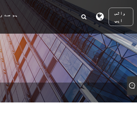
واٹس
ہم سے ر
ایپ