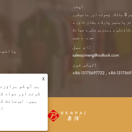
پتہ:
نمبر 5 بلڈگ۔ چھوٹے اور مائیکرو
ز پاینیر پارک ، یشان ٹاؤن ،
کاؤنٹی ، وینزہو سٹی ، جیانگ
صوبہ ، چین
ای میل:
پالئیے
salesqimeng@outlook.com
ٹیلی فون:
+86-13175697722
,
+86-1317569
X
ہم آپ کو براؤزنگ
کرنے اور مواد کو
ہیں۔ اس سائٹ کا
ات