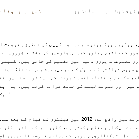
ٹیفکیٹ اور نمائشیں
کمپنی پروفائ
صور کے ساتھ، ہماری کمپنی صارفین کی مختلف ضروریات ک
ور مصنوعات پوری دنیا میں تقسیم کی جاتی ہیں۔ کمپنی 
سروس کوالٹی کے حصول کے لیے پرعزم رہی ہے تاکہ جتنا 
اتھ سکرین پرنٹنگ، آفسیٹ پرنٹنگ، ہیٹ ٹرانسفر پرنٹنگ
 ہیں اور نمونے لینے کی خدمت فراہم کرتے ہیں۔ ہم اپن
ایک دوسرے کے ساتھ بڑھیں اور جیت کے تعاون کو حاصل کریں!
ہماری کمپنی کینگن کاؤنٹی، وینزو شہر، جیانگ صوبے میں وا
صنعت ایک اہم مقام رکھتی ہے، کاروبار کے دائرہ کار م
اندار ٹیکنالوجی، مرضی کے مطابق فروخت کا تصور، اچھ