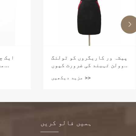

پیشہ ور کاریگروں کو ٹولنگ
ایک چ
وولن تہبند کی ضرورت کیوں
مح
ہے؟
مزید دیکھیں >>
ہمیں فالو کریں
ہ